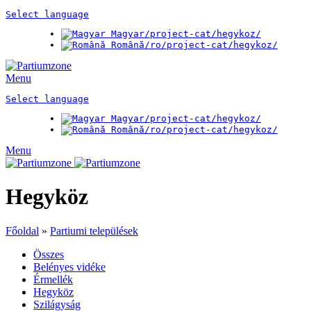
Select language
Magyar
/project-cat/hegykoz/
Română
/ro/project-cat/hegykoz/
Menu
Select language
Magyar
/project-cat/hegykoz/
Română
/ro/project-cat/hegykoz/
Menu
Hegyköz
Főoldal
»
Partiumi települések
Összes
Belényes vidéke
Érmellék
Hegyköz
Szilágyság