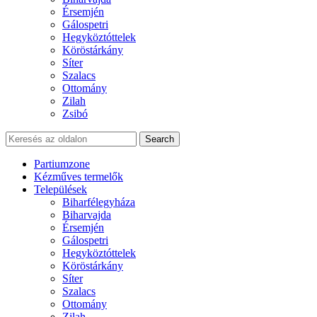
Érsemjén
Gálospetri
Hegyköztóttelek
Köröstárkány
Síter
Szalacs
Ottomány
Zilah
Zsibó
Search
Partiumzone
Kézműves termelők
Települések
Biharfélegyháza
Biharvajda
Érsemjén
Gálospetri
Hegyköztóttelek
Köröstárkány
Síter
Szalacs
Ottomány
Zilah