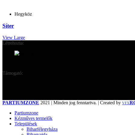
Hegyköz
Síter
View Large
Létrehozta:
Támogató:
PARTIUMZONE
2021 | Minden jog fenntartva. | Created by
R
VFX
Partiumzone
Kézműves termelők
Települések
Biharfélegyháza
Biharvajda